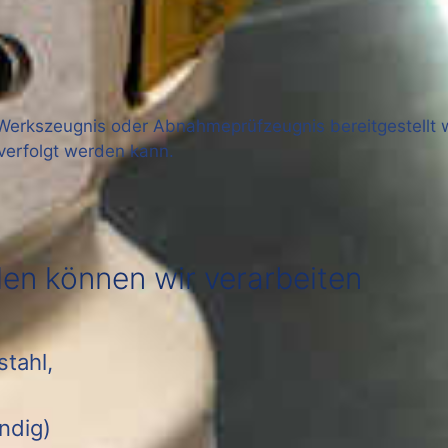
n
Werkszeugnis oder Abnahmeprüfzeugnis bereitgestellt w
kverfolgt werden kann.
len können wir verarbeiten
tahl,
ndig)