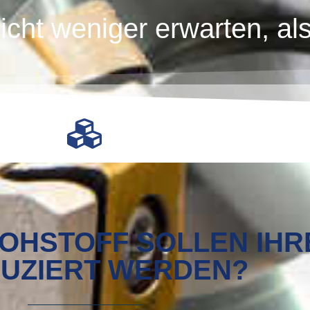
icht weniger erwarten, al
HSTOFF SOLLEN IHRE
UZIERT WERDEN?