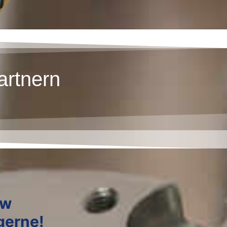
artnern
ow
gerne!