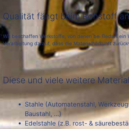
Qualität fängt beim Rohstoff a
Wir beschaffen Werkstoffe, von denen bei Bedarf ein 
Verarbeitung darauf, dass die Materialherkunft zurüc
Diese und viele weitere Materia
Stahle (Automatenstahl, Werkzeugs
Baustahl, …)
Edelstahle (z.B. rost- & säurebestä