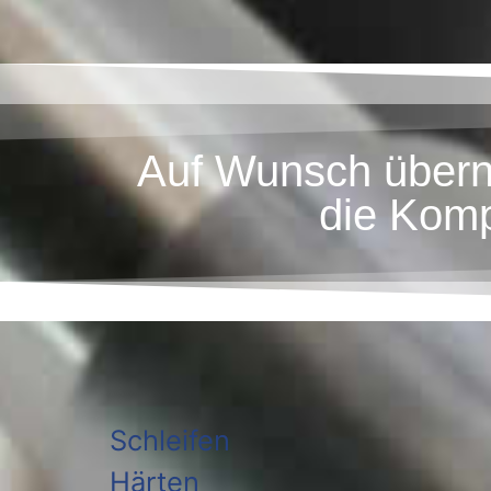
Auf Wunsch übern
die Kompl
Schleifen
Härten