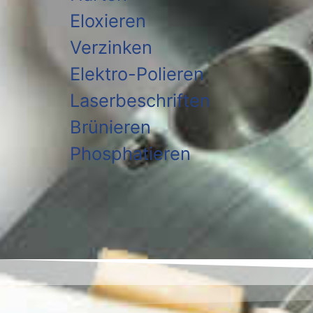
Eloxieren
Verzinken
Elektro-Polieren
Laserbeschriften
Brünieren
Phosphatieren