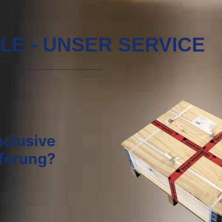
ILE - UNSER SERVICE
nclusive
eferung?